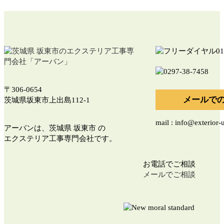
〒306-0654
メールで
茨城県坂東市上出島112-1
mail : info@exterior
アーバンは、茨城県 坂東市 の
エクステリア工事専門会社です。
お電話でご相談
メールでご相談