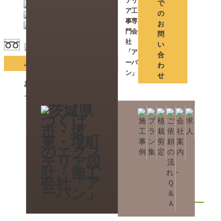
テリ
で
ア工
の
事専
お
門会
問
社
い
「ア
合
ーバ
メールでのお問い合わせ
わ
ン」
せ
お電話でご相談
メールでご相談
HOME
ブログ
春爛漫（*＾-＾*）
春爛漫（*＾-＾*）