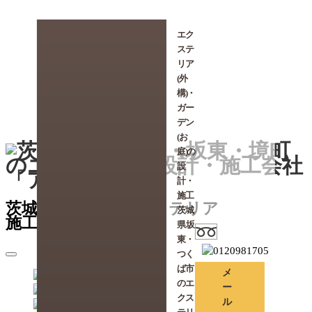
エク
ステ
リア
(外
構)・
ガー
デン
(お
庭)の
設
計・
施工
茨城県坂東市のエクステリア
茨城
施工会社「アーバン」
県 坂
東・
つく
ば市
メ
のエ
ー
クス
ル