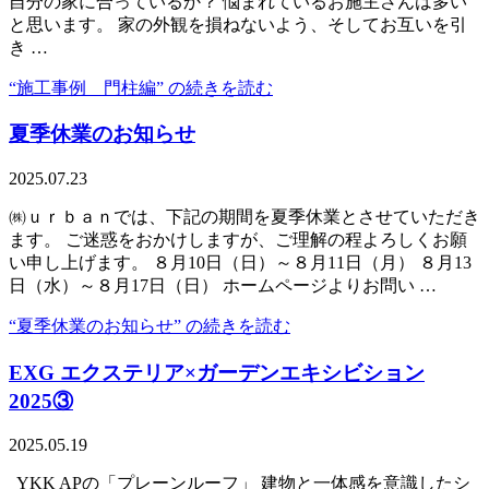
自分の家に合っているか？ 悩まれているお施主さんは多い
と思います。 家の外観を損ねないよう、そしてお互いを引
き …
“施工事例 門柱編” の
続きを読む
夏季休業のお知らせ
2025.07.23
㈱ｕｒｂａｎでは、下記の期間を夏季休業とさせていただき
ます。 ご迷惑をおかけしますが、ご理解の程よろしくお願
い申し上げます。 ８月10日（日）～８月11日（月） ８月13
日（水）～８月17日（日） ホームページよりお問い …
“夏季休業のお知らせ” の
続きを読む
EXG エクステリア×ガーデンエキシビション
2025③
2025.05.19
YKK APの「プレーンルーフ」 建物と一体感を意識したシ