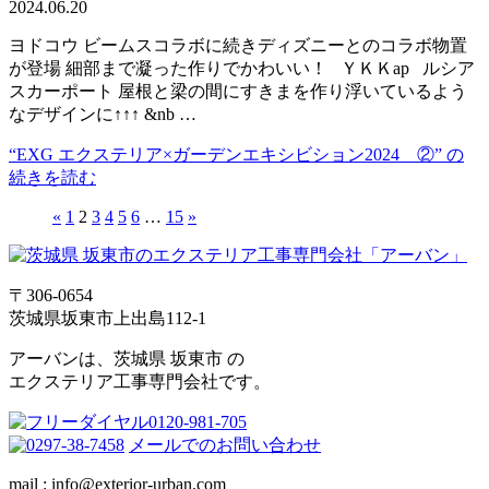
2024.06.20
ヨドコウ ビームスコラボに続きディズニーとのコラボ物置
が登場 細部まで凝った作りでかわいい！ ＹＫＫap ルシア
スカーポート 屋根と梁の間にすきまを作り浮いているよう
なデザインに↑↑↑ &nb …
“EXG エクステリア×ガーデンエキシビション2024 ②” の
続きを読む
«
1
2
3
4
5
6
…
15
»
〒306-0654
茨城県坂東市上出島112-1
アーバンは、茨城県 坂東市 の
エクステリア工事専門会社です。
メールでのお問い合わせ
mail : info@exterior-urban.com