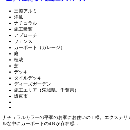
三協アルミ
洋風
ナチュラル
施工種類
アプローチ
フェンス
カーポート（ガレージ）
庭
植栽
芝
デッキ
タイルデッキ
ディーズガーデン
施工エリア（茨城県、千葉県）
坂東市
ナチュラルカラーの平家のお家にお住いのＴ様。エクステリア
ルな中にカーポートの4Ｇが存在感...