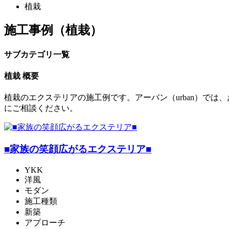
植栽
施工事例（植栽）
サブカテゴリ一覧
植栽 概要
植栽のエクステリアの施工例です。アーバン（urban）で
にご相談ください。
■家族の笑顔広がるエクステリア■
YKK
洋風
モダン
施工種類
新築
アプローチ