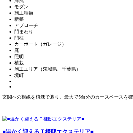
洋風
モダン
施工種類
新築
アプローチ
門まわり
門柱
カーポート（ガレージ）
庭
照明
植栽
施工エリア（茨城県、千葉県）
境町
玄関への視線を植栽で遮り、最大で5台分のカースペースを確
■温かく迎えるＴ様邸エクステリア■