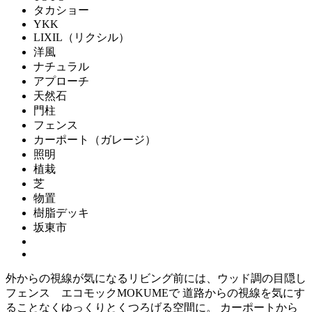
タカショー
YKK
LIXIL（リクシル）
洋風
ナチュラル
アプローチ
天然石
門柱
フェンス
カーポート（ガレージ）
照明
植栽
芝
物置
樹脂デッキ
坂東市
外からの視線が気になるリビング前には、ウッド調の目隠し
フェンス エコモックMOKUMEで 道路からの視線を気にす
ることなくゆっくりとくつろげる空間に。 カーポートから