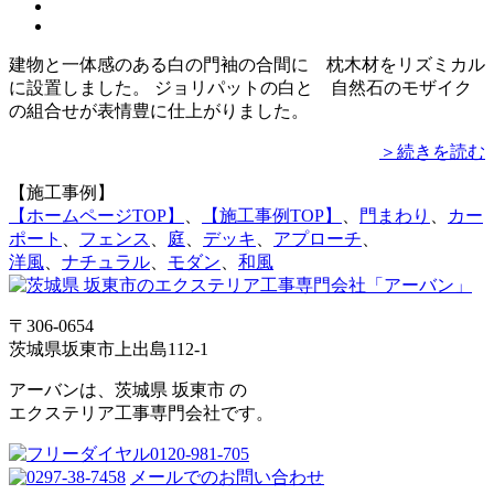
建物と一体感のある白の門袖の合間に 枕木材をリズミカル
に設置しました。 ジョリパットの白と 自然石のモザイク
の組合せが表情豊に仕上がりました。
＞続きを読む
【施工事例】
【ホームページTOP】
、
【施工事例TOP】
、
門まわり
、
カー
ポート
、
フェンス
、
庭
、
デッキ
、
アプローチ
、
洋風
、
ナチュラル
、
モダン
、
和風
〒306-0654
茨城県坂東市上出島112-1
アーバンは、茨城県 坂東市 の
エクステリア工事専門会社です。
メールでのお問い合わせ