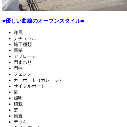
■優しい曲線のオープンスタイル■
洋風
ナチュラル
施工種類
新築
アプローチ
門まわり
門柱
フェンス
カーポート（ガレージ）
サイクルポート
庭
照明
植栽
芝
物置
デッキ