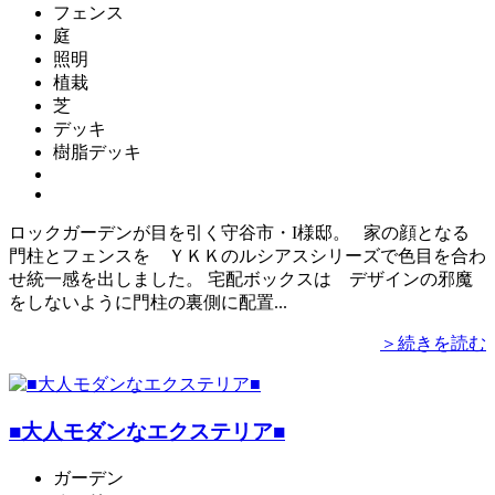
フェンス
庭
照明
植栽
芝
デッキ
樹脂デッキ
ロックガーデンが目を引く守谷市・I様邸。 家の顔となる
門柱とフェンスを ＹＫＫのルシアスシリーズで色目を合わ
せ統一感を出しました。 宅配ボックスは デザインの邪魔
をしないように門柱の裏側に配置...
＞続きを読む
■大人モダンなエクステリア■
ガーデン