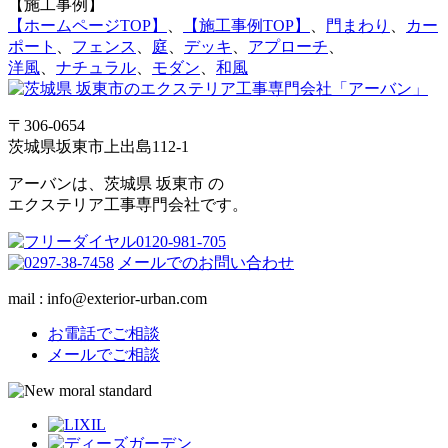
【施工事例】
【ホームページTOP】
、
【施工事例TOP】
、
門まわり
、
カー
ポート
、
フェンス
、
庭
、
デッキ
、
アプローチ
、
洋風
、
ナチュラル
、
モダン
、
和風
〒306-0654
茨城県坂東市上出島112-1
アーバンは、茨城県 坂東市 の
エクステリア工事専門会社です。
メールでのお問い合わせ
mail : info@exterior-urban.com
お電話でご相談
メールでご相談