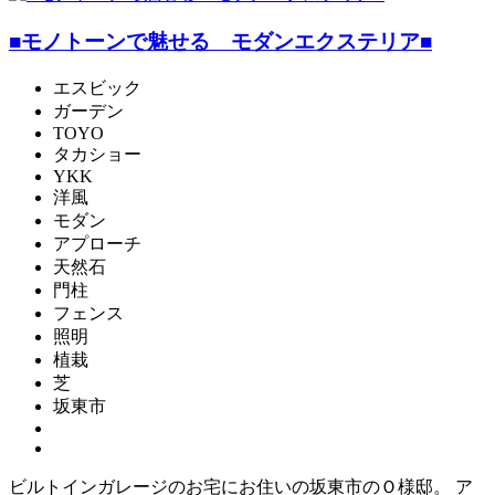
■モノトーンで魅せる モダンエクステリア■
エスビック
ガーデン
TOYO
タカショー
YKK
洋風
モダン
アプローチ
天然石
門柱
フェンス
照明
植栽
芝
坂東市
ビルトインガレージのお宅にお住いの坂東市のＯ様邸。 ア