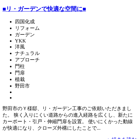
■リ・ガーデンで快適な空間に■
四国化成
リフォーム
ガーデン
YKK
洋風
ナチュラル
アプローチ
門柱
門扉
植栽
野田市
野田市のＹ様邸、リ・ガーデン工事のご依頼いただきまし
た。 狭く入りにくい道路からの進入経路を広くし、新たに
カーポート・引戸・伸縮門扉を設置。 使いにくかった動線
が快適になり、クローズ外構にしたことで...