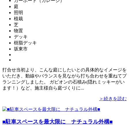
カーポート（ガレージ）
庭
照明
植栽
芝
物置
デッキ
樹脂デッキ
坂東市
打合せ当初より、こんな庭にしたいとの具体的なイメージを
いただき、動線やバランスを見ながら打ち合わせを重ねてプ
ランニングしました。 ガビオンの石積み(隠れミッキーがい
ます！）など、施主様自ら庭づくりに...
＞続きを読む
■駐車スペースを最大限に ナチュラル外構■