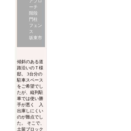
アプロ
ーチ
階段
門柱
フェン
ス
坂東市
傾斜のある道
路沿いのＴ様
邸。 3台分の
駐車スペース
をご希望でし
たが、縦列駐
車では使い勝
手が悪く 入
出庫しにくい
のが難点でし
た。 そこで、
土留ブロック