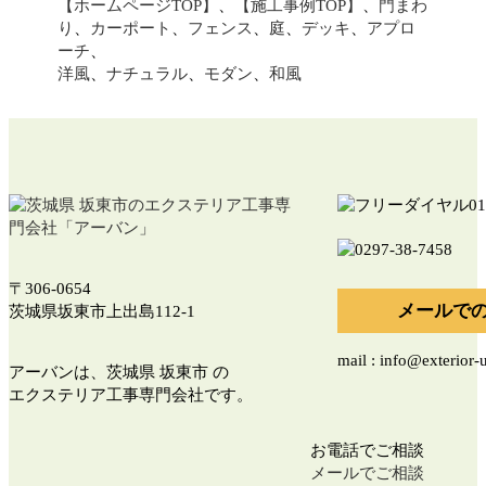
【ホームページTOP】
、
【施工事例TOP】
、
門まわ
り
、
カーポート
、
フェンス
、
庭
、
デッキ
、
アプロ
ーチ
、
洋風
、
ナチュラル
、
モダン
、
和風
〒306-0654
メールで
茨城県坂東市上出島112-1
mail : info@exterior
アーバンは、茨城県 坂東市 の
エクステリア工事専門会社です。
お電話でご相談
メールでご相談