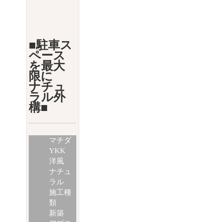
■駐車ス
ペース
を最大
限に
ナチュ
ラル外
構■
マチダ
YKK
洋風
ナチュ
ラル
施工種
類
新築