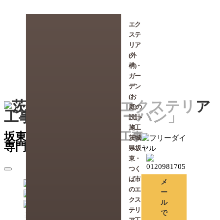
エク
ステ
リア
(外
構)・
ガー
デン
(お
庭)の
設計-
施工
坂東市のエクステリア工事
茨城
専門会社「アーバン」
県 坂
東・
つく
ば市
メ
のエ
ー
クス
ル
テリ
で