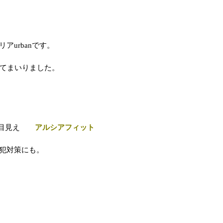
urbanです。
ってまいりました。
がお目見え
アルシアフィット
犯対策にも。