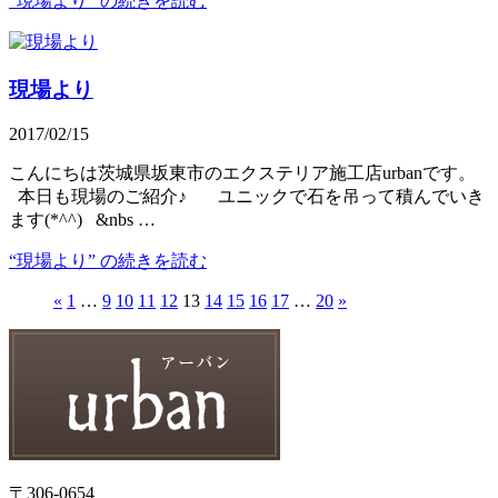
“現場より” の
続きを読む
現場より
2017/02/15
こんにちは茨城県坂東市のエクステリア施工店urbanです。
本日も現場のご紹介♪ ユニックで石を吊って積んでいき
ます(*^^) &nbs …
“現場より” の
続きを読む
«
1
…
9
10
11
12
13
14
15
16
17
…
20
»
〒306-0654