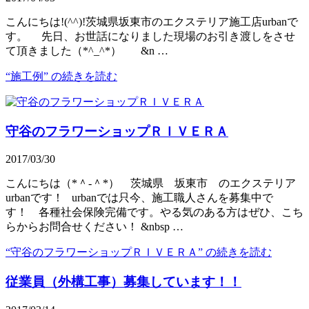
こんにちは!(^^)!茨城県坂東市のエクステリア施工店urbanで
す。 先日、お世話になりました現場のお引き渡しをさせ
て頂きました（*^_^*） &n …
“施工例” の
続きを読む
守谷のフラワーショップＲＩＶＥＲＡ
2017/03/30
こんにちは（*＾-＾*） 茨城県 坂東市 のエクステリア
urbanです！ urbanでは只今、施工職人さんを募集中で
す！ 各種社会保険完備です。やる気のある方はぜひ、こち
らからお問合せください！ &nbsp …
“守谷のフラワーショップＲＩＶＥＲＡ” の
続きを読む
従業員（外構工事）募集しています！！