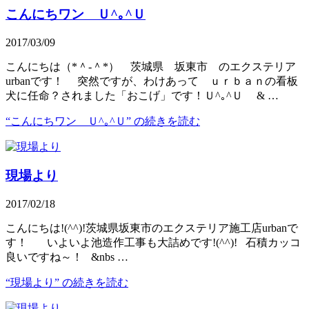
こんにちワン Ｕ^｡^Ｕ
2017/03/09
こんにちは（*＾-＾*） 茨城県 坂東市 のエクステリア
urbanです！ 突然ですが、わけあって ｕｒｂａｎの看板
犬に任命？されました「おこげ」です！Ｕ^｡^Ｕ & …
“こんにちワン Ｕ^｡^Ｕ” の
続きを読む
現場より
2017/02/18
こんにちは!(^^)!茨城県坂東市のエクステリア施工店urbanで
す！ いよいよ池造作工事も大詰めです!(^^)! 石積カッコ
良いですね～！ &nbs …
“現場より” の
続きを読む